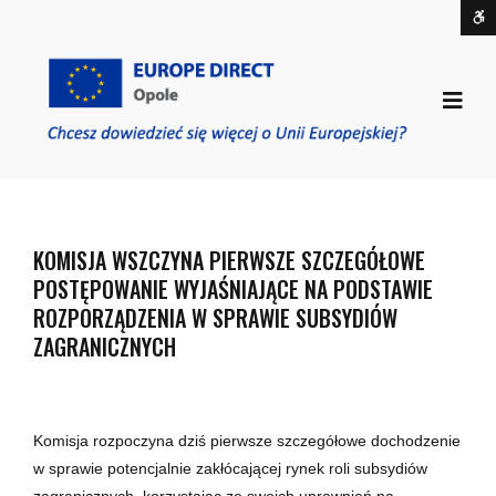
Komisja
W
wszczyna
S
kontrast
pierwsze
DOMYŚLNY
NOCNY
CZARNO-
CZARNO-
ŻÓŁTO
KONTRAST
KONTRAST
BIAŁY
ŻÓŁTY
CZAR
szczegółowe
Off
KONTRAST
KONTRAST
KONT
Sid
czcionka
postępowanie
ZMNIEJSZ
POWIĘKSZ
CZCIONKA
DOMYŚLNA
wyjaśniające
CZCIONKĘ
CZCIONKĘ
ROZSZERZONA
CZCIONKA
na
podstawie
rozporządzenia
KOMISJA WSZCZYNA PIERWSZE SZCZEGÓŁOWE
w
POSTĘPOWANIE WYJAŚNIAJĄCE NA PODSTAWIE
sprawie
ROZPORZĄDZENIA W SPRAWIE SUBSYDIÓW
subsydiów
ZAGRANICZNYCH
zagranicznych
-
EUROPE
DIRECT
Komisja rozpoczyna dziś pierwsze szczegółowe dochodzenie
OPOLE
w sprawie potencjalnie zakłócającej rynek roli subsydiów
zagranicznych, korzystając ze swoich uprawnień na