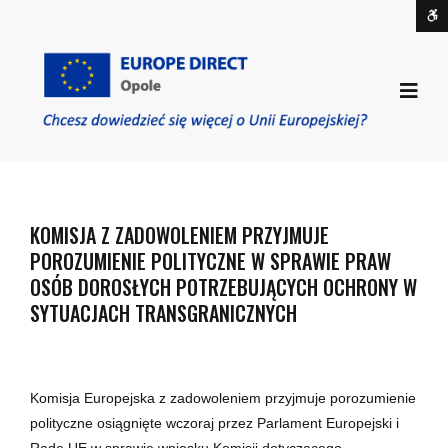
Komisja
W
z
S
kontrast
zadowoleniem
DOMYŚLNY
NOCNY
CZARNO-
CZARNO-
ŻÓŁTO
KONTRAST
KONTRAST
BIAŁY
ŻÓŁTY
CZAR
przyjmuje
Off
KONTRAST
KONTRAST
KONT
Sid
czcionka
porozumienie
ZMNIEJSZ
POWIĘKSZ
CZCIONKA
DOMYŚLNA
polityczne
CZCIONKĘ
CZCIONKĘ
ROZSZERZONA
CZCIONKA
w
sprawie
praw
KOMISJA Z ZADOWOLENIEM PRZYJMUJE
osób
POROZUMIENIE POLITYCZNE W SPRAWIE PRAW
dorosłych
OSÓB DOROSŁYCH POTRZEBUJĄCYCH OCHRONY W
potrzebujących
SYTUACJACH TRANSGRANICZNYCH
ochrony
w
sytuacjach
transgranicznych
Komisja Europejska z zadowoleniem przyjmuje porozumienie
-
polityczne osiągnięte wczoraj przez Parlament Europejski i
EUROPE
Radę UE w sprawie
wniosku
Komisji dotyczącego