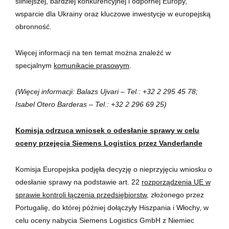
silniejszej, bardziej konkurencyjnej i odpornej Europy,
wsparcie dla Ukrainy oraz kluczowe inwestycje w europejską
obronność.
Więcej informacji na ten temat można znaleźć w
specjalnym
komunikacie prasowym
.
(Więcej informacji: Balazs Ujvari – Tel.: +32 2 295 45 78;
Isabel Otero Barderas – Tel.: +32 2 296 69 25)
Komisja odrzuca wniosek o odesłanie sprawy w celu
oceny przejęcia Siemens Logistics przez Vanderlande
Komisja Europejska podjęła decyzję o nieprzyjęciu wniosku o
odesłanie sprawy na podstawie art. 22
rozporządzenia UE w
sprawie kontroli łączenia przedsiębiorstw,
złożonego przez
Portugalię, do której później dołączyły Hiszpania i Włochy, w
celu oceny nabycia Siemens Logistics GmbH z Niemiec