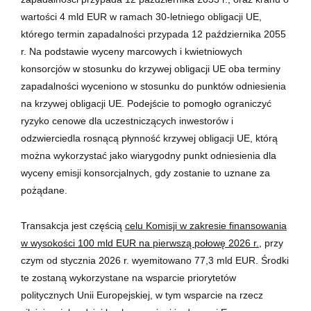
wartości 4 mld EUR w ramach 30-letniego obligacji UE,
którego termin zapadalności przypada 12 października 2055
r.
Na podstawie wyceny marcowych i kwietniowych
konsorcjów w stosunku do krzywej obligacji UE oba terminy
zapadalności wyceniono w stosunku do punktów odniesienia
na krzywej obligacji UE. Podejście to pomogło ograniczyć
ryzyko cenowe dla uczestniczących inwestorów i
odzwierciedla rosnącą płynność krzywej obligacji UE, którą
można wykorzystać jako wiarygodny punkt odniesienia dla
wyceny emisji konsorcjalnych, gdy zostanie to uznane za
pożądane.
Transakcja jest częścią
celu Komisji w zakresie finansowania
w wysokości 100 mld EUR na pierwszą połowę 2026 r.,
przy
czym od stycznia 2026 r. wyemitowano 77,3 mld EUR. Środki
te zostaną wykorzystane na wsparcie priorytetów
politycznych Unii Europejskiej, w tym wsparcie na rzecz