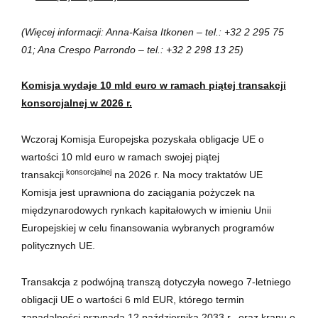
(Więcej informacji: Anna-Kaisa Itkonen – tel.: +32 2 295 75
01; Ana Crespo Parrondo – tel.: +32 2 298 13 25)
Komisja wydaje 10 mld euro w ramach piątej transakcji
konsorcjalnej w 2026 r.
Wczoraj Komisja Europejska pozyskała obligacje UE o
wartości 10 mld euro w ramach swojej piątej
konsorcjalnej
transakcji
na 2026 r. Na mocy traktatów UE
Komisja jest uprawniona do zaciągania pożyczek na
międzynarodowych rynkach kapitałowych w imieniu Unii
Europejskiej w celu finansowania wybranych programów
politycznych UE.
Transakcja z podwójną transzą dotyczyła nowego 7-letniego
obligacji UE o wartości 6 mld EUR, którego termin
zapadalności przypada 12 października 2033 r., oraz kranu o